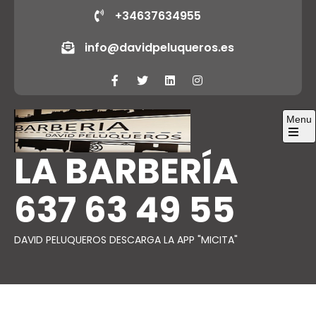
Skip
+34637634955
to
info@davidpeluqueros.es
content
Menu
Open
LA BARBERÍA
the
main
menu
637 63 49 55
DAVID PELUQUEROS DESCARGA LA APP "MICITA"